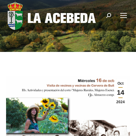
Buscar:
Oct
14
2024