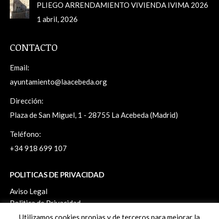
PLIEGO ARRENDAMIENTO VIVIENDA IVIMA 2026
1 abril, 2026
CONTACTO
Email:
ayuntamiento@laacebeda.org
Dirección:
Plaza de San Miguel, 1 - 28755 La Acebeda (Madrid)
Teléfono:
+34 918 699 107
POLITICAS DE PRIVACIDAD
Aviso Legal
Politica de Privacidad
Politica de Cookies
Utilizamos cookies propias y de terceros para mejorar la