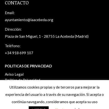
CONTACTO
Email:
ayuntamiento@laacebeda.org
Dirección:
Plaza de San Miguel, 1 - 28755 La Acebeda (Madrid)
Teléfono:
+34 918 699 107
POLITICAS DE PRIVACIDAD
Aviso Legal
Politica de Privacidad
Politica de Cookies
Utilizamos cookies propias y de terceros para mejorar la
Ejercicio de derechos ArSol
experiencia del usuario a través de su navegación. Si acepta o
continúa navegando, consideramos que acepta su uso
www.laacebeda.org