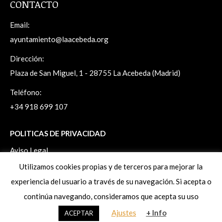
CONTACTO
Email:
ayuntamiento@laacebeda.org
Dirección:
Plaza de San Miguel, 1 - 28755 La Acebeda (Madrid)
Teléfono:
+34 918 699 107
POLITICAS DE PRIVACIDAD
Aviso Legal
Politica de Privacidad
Utilizamos cookies propias y de terceros para mejorar la
Politica de Cookies
experiencia del usuario a través de su navegación. Si acepta o
Ejercicio de derechos ArSol
continúa navegando, consideramos que acepta su uso
Ajustes
+ Info
ACEPTAR
www.laacebeda.org