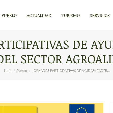
 PUEBLO
ACTUALIDAD
TURISMO
SERVICIOS
 PUEBLO
ACTUALIDAD
TURISMO
SERVICIOS
TICIPATIVAS DE AY
DEL SECTOR AGROAL
Estás aquí:
Inicio
Evento
JORNADAS PARTICIPATIVAS DE AYUDAS LEADER…