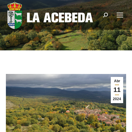
Buscar:
Abr
11
2024