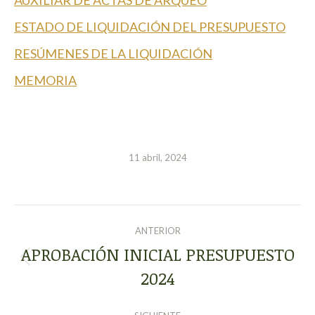
AUXILIAR DE ACTAS DE ARQUEO
ESTADO DE LIQUIDACIÓN DEL PRESUPUESTO
RESÚMENES DE LA LIQUIDACIÓN
MEMORIA
11 abril, 2024
NAVEGACIÓN
ANTERIOR
ENTRE
APROBACIÓN INICIAL PRESUPUESTO
Publicación
2024
PUBLICACIONES
anterior: