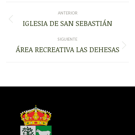
NAVEGACIÓN
ANTERIOR
ENTRE
IGLESIA DE SAN SEBASTIÁN
Proyecto
anterior
PROYECTOS
SIGUIENTE
ÁREA RECREATIVA LAS DEHESAS
Proyecto
siguiente