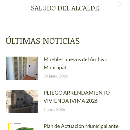
ENTRE
SALUDO DEL ALCALDE
Publicación
siguiente:
PUBLICACIONES
ÚLTIMAS NOTICIAS
Muebles nuevos del Archivo
Municipal
18 junio, 2026
PLIEGO ARRENDAMIENTO
VIVIENDA IVIMA 2026
1 abril, 2026
Plan de Actuación Municipal ante