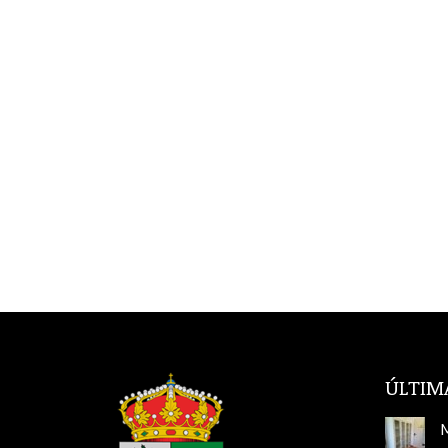
ÚLTIM
M