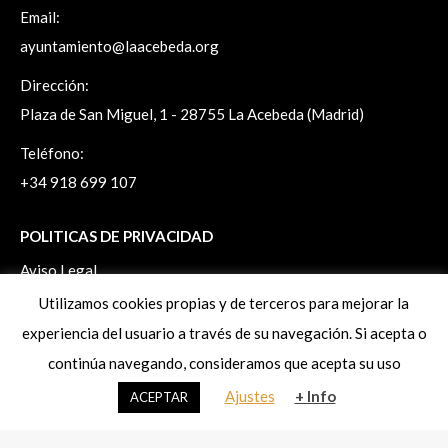
Email:
ayuntamiento@laacebeda.org
Dirección:
Plaza de San Miguel, 1 - 28755 La Acebeda (Madrid)
Teléfono:
+34 918 699 107
POLITICAS DE PRIVACIDAD
Aviso Legal
Politica de Privacidad
Utilizamos cookies propias y de terceros para mejorar la
Politica de Cookies
experiencia del usuario a través de su navegación. Si acepta o
Ejercicio de derechos ArSol
continúa navegando, consideramos que acepta su uso
Ajustes
+ Info
ACEPTAR
www.laacebeda.org
© 2026. Todos los derechos reservados.