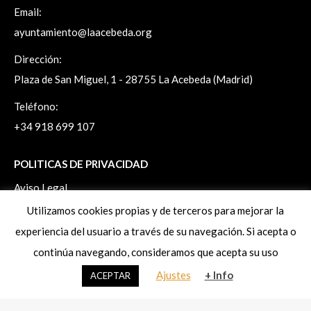
Email:
ayuntamiento@laacebeda.org
Dirección:
Plaza de San Miguel, 1 - 28755 La Acebeda (Madrid)
Teléfono:
+34 918 699 107
POLITICAS DE PRIVACIDAD
Aviso Legal
Politica de Privacidad
Utilizamos cookies propias y de terceros para mejorar la
Politica de Cookies
experiencia del usuario a través de su navegación. Si acepta o
Ejercicio de derechos ArSol
continúa navegando, consideramos que acepta su uso
Ajustes
+ Info
ACEPTAR
www.laacebeda.org
© 2026. Todos los derechos reservados.