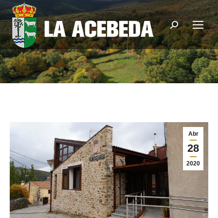
Buscar:
Abr
28
2020