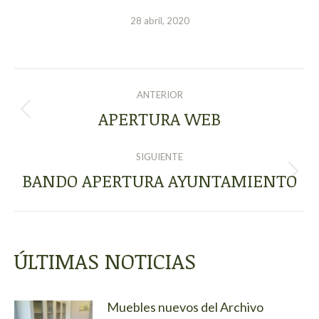
28 abril, 2020
NAVEGACIÓN
ANTERIOR
ENTRE
APERTURA WEB
Publicación
anterior:
PUBLICACIONES
SIGUIENTE
BANDO APERTURA AYUNTAMIENTO
Publicación
siguiente:
ÚLTIMAS NOTICIAS
Muebles nuevos del Archivo