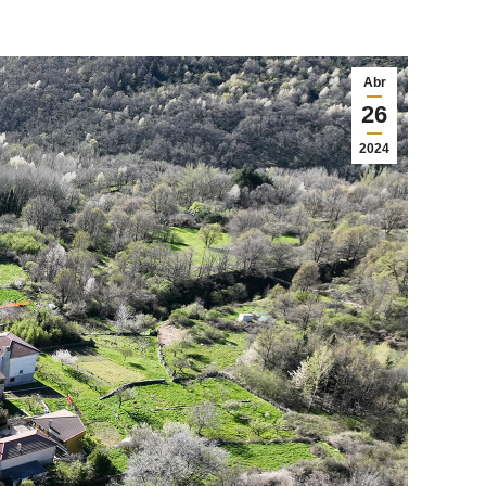
Abr
26
2024