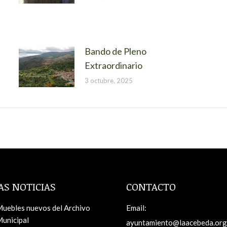
Bando de Pleno
Extraordinario
3 octubre, 2025
AS NOTICIAS
CONTACTO
uebles nuevos del Archivo
Email:
unicipal
ayuntamiento@laacebeda.org