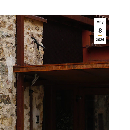
May
8
2024