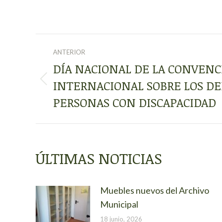
NAVEGACIÓN
ANTERIOR
ENTRE
DÍA NACIONAL DE LA CONVEN
INTERNACIONAL SOBRE LOS DE
Publicación
PUBLICACIONES
anterior:
PERSONAS CON DISCAPACIDAD
ÚLTIMAS NOTICIAS
Muebles nuevos del Archivo
Municipal
18 junio, 2026