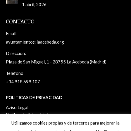
1 abril, 2026
CONTACTO
Email:
ayuntamiento@laacebeda.org
Dirección:
Plaza de San Miguel, 1 - 28755 La Acebeda (Madrid)
Teléfono:
+34 918 699 107
POLITICAS DE PRIVACIDAD
Aviso Legal
Politica de Privacidad
Politica de Cookies
Utilizamos cookies propias y de terceros para mejorar la
Ejercicio de derechos ArSol