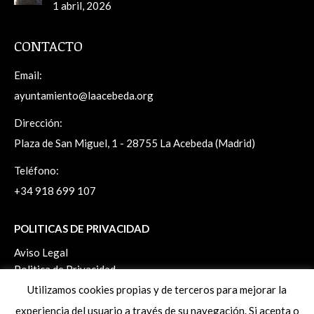
1 abril, 2026
CONTACTO
Email:
ayuntamiento@laacebeda.org
Dirección:
Plaza de San Miguel, 1 - 28755 La Acebeda (Madrid)
Teléfono:
+34 918 699 107
POLITICAS DE PRIVACIDAD
Aviso Legal
Politica de Privacidad
Politica de Cookies
Utilizamos cookies propias y de terceros para mejorar la
Ejercicio de derechos ArSol
experiencia del usuario a través de su navegación. Si acepta o