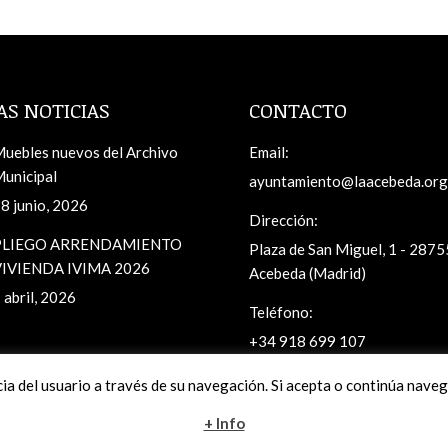
AS NOTICIAS
CONTACTO
uebles nuevos del Archivo
Email:
unicipal
ayuntamiento@laacebeda.org
8 junio, 2026
Dirección:
PLIEGO ARRENDAMIENTO
Plaza de San Miguel, 1 - 2875
IVIENDA IVIMA 2026
Acebeda (Madrid)
 abril, 2026
Teléfono:
+34 918 699 107
cia del usuario a través de su navegación. Si acepta o continúa nav
www.laacebeda.org
+ Info
© 2026. Todos los derechos reservados.