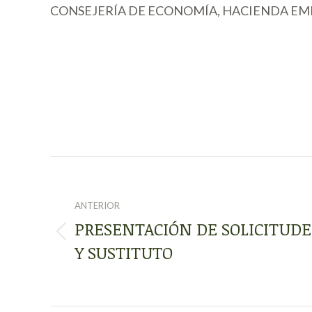
CONSEJERÍA DE ECONOMÍA, HACIENDA E
NAVEGACIÓN
ENTRE
ANTERIOR
PRESENTACIÓN DE SOLICITUDES
PUBLICACIONES
Publicación
Y SUSTITUTO
anterior: