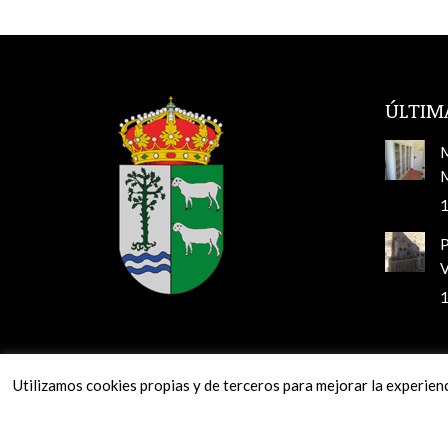
ÚLTIM
M
M
1
V
1
Utilizamos cookies propias y de terceros para mejorar la experien