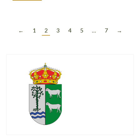
←
1
2
3
4
5
…
7
→