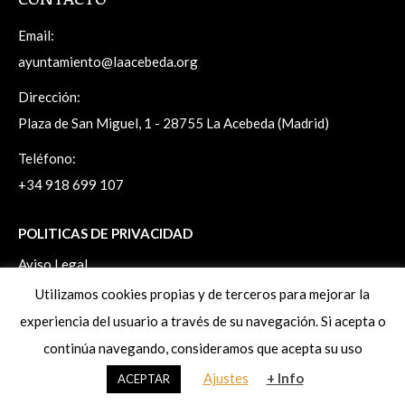
Email:
ayuntamiento@laacebeda.org
Dirección:
Plaza de San Miguel, 1 - 28755 La Acebeda (Madrid)
Teléfono:
+34 918 699 107
POLITICAS DE PRIVACIDAD
Aviso Legal
Politica de Privacidad
Utilizamos cookies propias y de terceros para mejorar la
Politica de Cookies
experiencia del usuario a través de su navegación. Si acepta o
Ejercicio de derechos ArSol
continúa navegando, consideramos que acepta su uso
Ajustes
+ Info
ACEPTAR
www.laacebeda.org