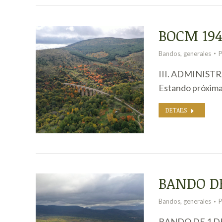
BOCM 19
Bandos
,
generales
III. ADMINIS
Estando próxima 
DETAILS
BANDO DE
Bandos
,
generales
BANDO DE 1 D