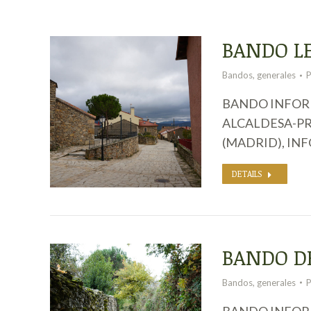
BANDO L
Bandos
,
generales
BANDO INFORM
ALCALDESA-PR
(MADRID), INF
DETAILS
BANDO D
Bandos
,
generales
BANDO INFORM