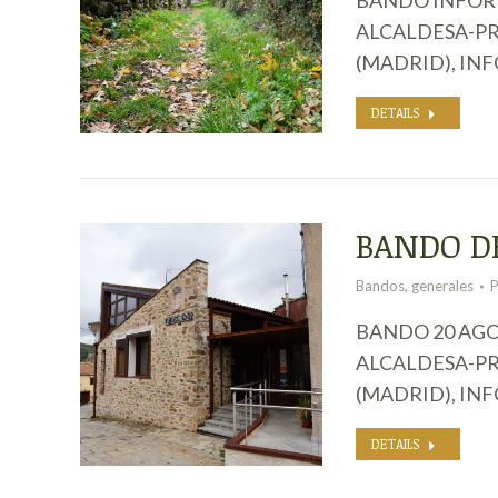
ALCALDESA-PR
(MADRID), INF
DETAILS
BANDO D
Bandos
,
generales
BANDO 20 AGO
ALCALDESA-PR
(MADRID), INF
DETAILS