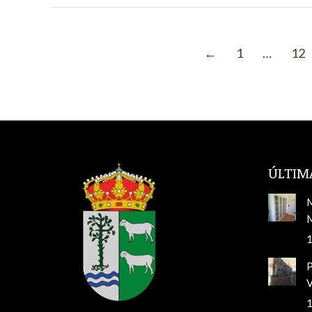
←
1
…
12
ÚLTIM
M
M
1
V
1