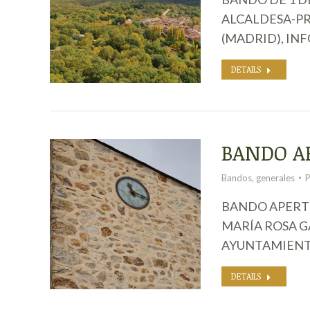
ALCALDESA-PR
(MADRID), IN
DETAILS
BANDO A
Bandos
,
generales
BANDO APERTU
MARÍA ROSA G
AYUNTAMIENT
DETAILS