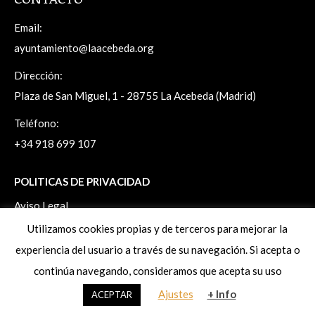
Email:
ayuntamiento@laacebeda.org
Dirección:
Plaza de San Miguel, 1 - 28755 La Acebeda (Madrid)
Teléfono:
+34 918 699 107
POLITICAS DE PRIVACIDAD
Aviso Legal
Politica de Privacidad
Utilizamos cookies propias y de terceros para mejorar la
Politica de Cookies
experiencia del usuario a través de su navegación. Si acepta o
Ejercicio de derechos ArSol
continúa navegando, consideramos que acepta su uso
Ajustes
+ Info
ACEPTAR
www.laacebeda.org