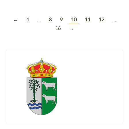
←
1
…
8
9
10
11
12
…
16
→