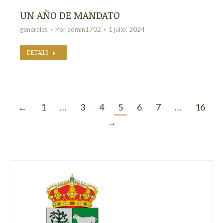
UN AÑO DE MANDATO
generales
Por
admin1702
1 julio, 2024
DETAILS
←
1
…
3
4
5
6
7
…
16
→