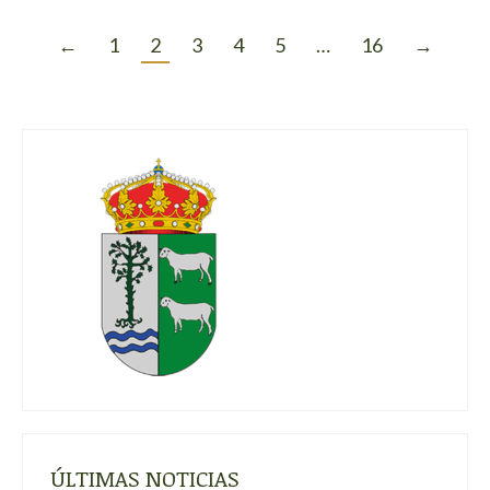
←
1
2
3
4
5
…
16
→
ÚLTIMAS NOTICIAS